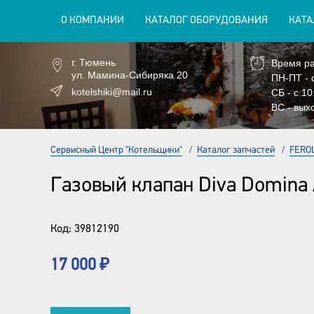
О КОМПАНИИ
КАТАЛОГ ОБОРУДОВАНИЯ
КАТА
г. Тюмень
Время ра
ул. Мамина-Сибиряка 20
ПН-ПТ - 
kotelshiki@mail.ru
СБ - с 10
ВС - вых
Сервисный Центр "Котельщики"
/
Каталог запчастей
/
FERO
Газовый клапан Diva Domina 
Код:
39812190
17 000 ₽